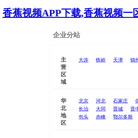
香蕉视频APP下载,香蕉视频一
企业分站
主
大连
铁岭
天津
锦
营
区
域
华
北京
河北
石家庄
北
长治
大同
晋城
晋
地
包头
赤峰
鄂尔多斯
区