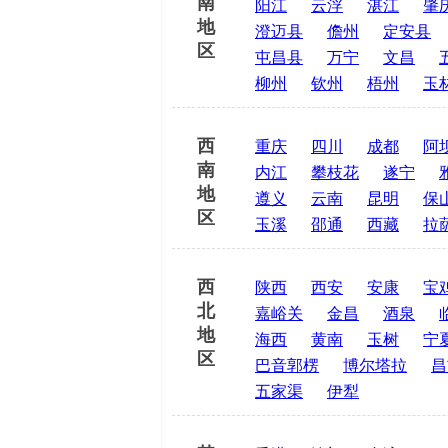
南
阳江
云浮
湛江
肇
地
澄迈县
儋州
定安县
区
屯昌县
万宁
文昌
柳州
钦州
梧州
玉
西
重庆
四川
成都
阿
南
内江
攀枝花
遂宁
地
遵义
云南
昆明
保
区
玉溪
邵通
西藏
拉
西
陕西
西安
安康
宝
北
嘉峪关
金昌
酒泉
地
海西
黄南
玉树
宁
区
巴音郭楞
博尔塔拉
昌
五家渠
伊犁