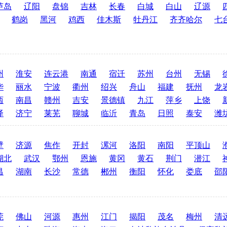
芦岛
辽阳
盘锦
吉林
长春
白城
白山
辽源
鹤岗
黑河
鸡西
佳木斯
牡丹江
齐齐哈尔
七
州
淮安
连云港
南通
宿迁
苏州
台州
无锡
华
丽水
宁波
衢州
绍兴
舟山
福建
抚州
龙
西
南昌
赣州
吉安
景德镇
九江
萍乡
上饶
泽
济宁
莱芜
聊城
临沂
青岛
日照
泰安
潍
壁
济源
焦作
开封
漯河
洛阳
南阳
平顶山
湖北
武汉
鄂州
恩施
黄冈
黄石
荆门
潜江
昌
湖南
长沙
常德
郴州
衡阳
怀化
娄底
邵
莞
佛山
河源
惠州
江门
揭阳
茂名
梅州
清