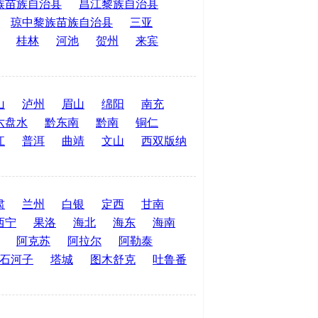
族苗族自治县
昌江黎族自治县
琼中黎族苗族自治县
三亚
桂林
河池
贺州
来宾
山
泸州
眉山
绵阳
南充
六盘水
黔东南
黔南
铜仁
江
普洱
曲靖
文山
西双版纳
肃
兰州
白银
定西
甘南
西宁
果洛
海北
海东
海南
阿克苏
阿拉尔
阿勒泰
石河子
塔城
图木舒克
吐鲁番