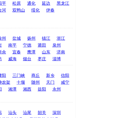
四平
松原
通化
延边
黑龙江
台河
双鸭山
绥化
伊春
徐州
盐城
扬州
镇江
浙江
岩
南平
宁德
莆田
泉州
新余
宜春
鹰潭
山东
济南
坊
威海
烟台
枣庄
淄博
濮阳
三门峡
商丘
新乡
信阳
神农架
十堰
随州
天门
咸宁
阳
湘潭
湘西
益阳
永州
远
汕头
汕尾
韶关
深圳