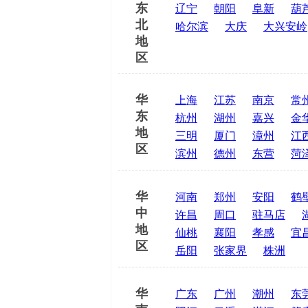
东
辽宁
朝阳
阜新
葫
北
哈尔滨
大庆
大兴安岭
地
区
华
上海
江苏
南京
常
东
杭州
湖州
嘉兴
金
地
三明
厦门
漳州
江
区
滨州
德州
东营
菏
华
河南
郑州
安阳
鹤
中
许昌
周口
驻马店
地
仙桃
襄阳
孝感
宜
区
岳阳
张家界
株洲
华
广东
广州
潮州
东