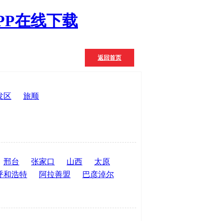
PP在线下载
返回首页
发区
旅顺
邢台
张家口
山西
太原
呼和浩特
阿拉善盟
巴彦淖尔