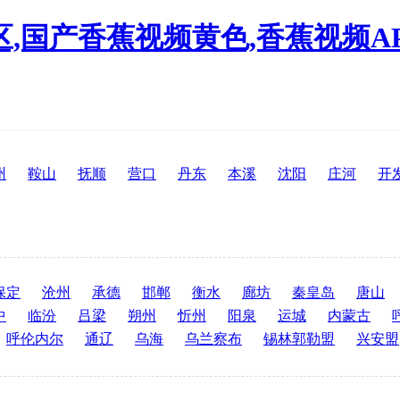
区,国产香蕉视频黄色,香蕉视频A
州
鞍山
抚顺
营口
丹东
本溪
沈阳
庄河
开
保定
沧州
承德
邯郸
衡水
廊坊
秦皇岛
唐山
中
临汾
吕梁
朔州
忻州
阳泉
运城
内蒙古
呼伦内尔
通辽
乌海
乌兰察布
锡林郭勒盟
兴安盟