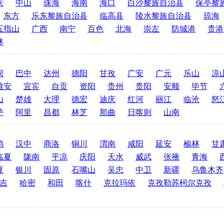
庆
中山
珠海
海南
海口
白沙黎族自治县
保亭黎
东方
乐东黎族自治县
临高县
陵水黎族自治县
琼海
五指山
广西
南宁
百色
北海
崇左
防城港
贵港
林
坝
巴中
达州
德阳
甘孜
广安
广元
乐山
凉
雅安
宜宾
自贡
资阳
贵州
贵阳
安顺
毕节
山
楚雄
大理
德宏
迪庆
红河
丽江
临沧
怒
萨
阿里
昌都
林芝
那曲
日喀则
山南
鸡
汉中
商洛
铜川
渭南
咸阳
延安
榆林
甘
临夏
陇南
平凉
庆阳
天水
威武
张掖
青海
夏
银川
固原
石嘴山
吴忠
中卫
新疆
乌鲁木齐
吉
哈密
和田
喀什
克拉玛依
克孜勒苏柯尔克孜